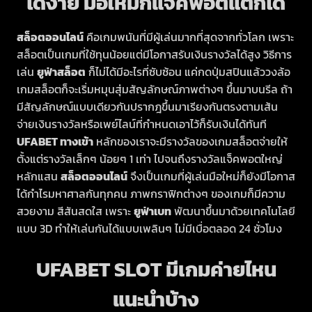
ได้ง่าย มือใหม่ก็แจ็คพอตแตกได้
สล็อตออนไลน์
คือเกมพนันที่มีผู้เล่นมากที่สุดจากทั่วโลก เพราะ
สล็อตเป็นเกมที่ใช้ทุนน้อยแต่มีโอกาสรับเงินรางวัลได้สูง วิธีการ
เล่น
ยูฟ่าสล็อต
ก็ไม่ได้มีอะไรที่ซับซ้อน แค่กดปุ่มสปินแล้ววงล้อ
เกมสล็อตก็จะเริ่มหมุนสุ่มสัญลักษณ์ภาพต่างๆ ขึ้นมาบนรีล ถ้า
มีสัญลักษณ์แบบเดียวกันปรากฎขึ้นมาเรียงกันตรงตามเส้น
จ่ายเงินรางวัลหรือเพย์ไลน์ที่กำหนดเอาไว้ก็รับเงินได้ทันที
UFABET ทางเข้า
หลักของเราจะมีรางวัลของเกมสล็อตจ่ายให้
ตั้งแต่รางวัลเล็กๆ น้อยๆ 1 เท่า ไปจนถึงรางวัลแจ็คพอตใหญ่
หลักแสน
สล็อตออนไลน์
จึงเป็นเกมที่ผู้เล่นมือใหม่ก็ยังมีโอกาส
ได้กำไรมหาศาลกันทุกคน ภาพกราฟิกต่างๆ ของเกมก็มีความ
สวยงาม สีสันสดใส เพราะ
ยูฟ่าเบท
พัฒนาขึ้นมาด้วยเทคโนโลยี
แบบ 3D ทำให้เล่นกันได้แบบเพลินๆ ไม่มีเบื่อตลอด 24 ชั่วโมง
UFABET SLOT มีเกมค่ายไหน
แนะนำบ้าง