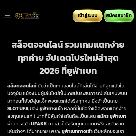
เข้าสู่ระบบ
สมัครสมาชิก
สล็อตออนไลน์ รวมเกมแตกง่าย
ทุกค่าย อัปเดตโปรใหม่ล่าสุด
2026 ที่ยูฟ่าเบท
สล็อตออนไลน์
นับว่าเป็นเกมออนไลน์ที่เล่นได้ง่ายที่สุดแล้วใน
ปัจจุบัน แม้จะเป็นผู้เล่นใหม่ที่ไม่เคยมีประสบการณ์เล่นเกมพนัน
มาก่อนก็ยังมีลุ้นแจ็คพอตแตกได้จริงทุกคน ยิ่งถ้าเป็นเกม
SLOT UFA
ของ
ยูฟ่าทางเข้า
หลักที่ขึ้นชื่อว่าแจ็คพอตแตกง่าย
ลงทุนเล่นแค่ 1 บาทก็มีลุ้นกำไรกันทีละเป็นแสน
สมัคร ยูฟ่าเบท
ผ่านทางเข้า
UFAKK
มาแล้วก็ยังรับทุนเล่นเกมฟรีและตัวช่วย
เล่นต่างๆ ได้มากมาย เพราะ
ยูฟ่าเบททางเข้า
เว็บหลักของเรา