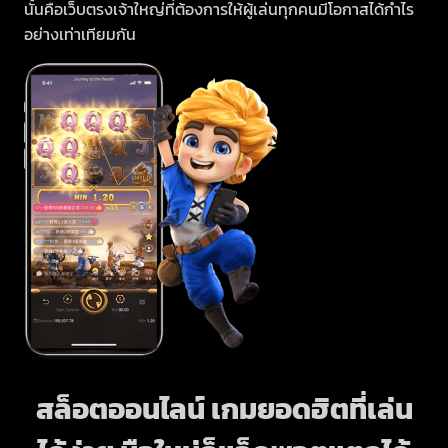
นั้นคือเว็บตรงเจ้าใหญ่ที่ต้องการให้ผู้เล่นทุกคนมีโอกาสได้กำไร
อย่างเท่าเทียมกัน
สล็อตออนไลน์ เกมยอดฮิตที่เล่น