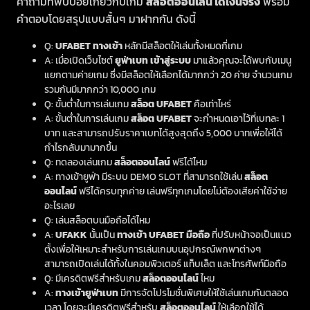
คำถามที่พบบ่อยเกี่ยวกับเกม
สล็อตออนไลน์ ได้เงินจริง
พร้อม
คำตอบโดยสรุปแบบสั้นๆ มาฝากกัน ดังนี้
Q:
UFABET ทางเข้า
หลักมีสล็อตให้เล่นทั้งหมดกี่เกม
A: เมื่อเปิดเว็บไซต์
ยูฟ่าเบท เข้าสู่ระบบ
มาแล้วคุณจะได้พบกับเมนู
แยกตามค่ายเกม ซึ่งมีสล็อตให้เลือกได้มากกว่า 20 ค่าย จำนวนเกม
รวมกันมีมากกว่า 10,000 เกม
Q: ขั้นต่ำในการเล่นเกม
สล็อต
UFABET
คือเท่าไหร่
A: ขั้นต่ำในการเล่นเกม
สล็อต
UFABET
จะกำหนดเอาไว้ที่เบทละ 1
บาท และสามารถปรับราคาเบทได้สูงสุดถึง 5,000 บาทเพื่อให้ได้
กำไรกลับมามากขึ้น
Q: ทดลองเล่นเกม
สล็อตออนไลน์
ฟรีได้ไหม
A: ทางเข้ายูฟ่า มีระบบ DEMO SLOT ที่สามารถใช้เล่น
สล็อต
ออนไลน์
ฟรีได้ครบทุกค่าย เล่นฟรีทุกเกมโดยไม่ต้องเสียค่าใช้จ่าย
อะไรเลย
Q: เล่นสล็อตบนมือถือได้ไหม
A:
UFAKK
นั้นเป็น
ทางเข้า
UFABET มือถือ
ที่ปรับหน้าจอเป็นแนว
ตั้งเพื่อให้เหมาะสำหรับการเล่นเกมบนอุปกรณ์พกพาต่างๆ
สามารถเปิดเล่นได้ทั้งในคอมพิวเตอร์ แท็บเล็ต และโทรศัพท์มือถือ
Q: มีเครดิตฟรีสำหรับเกม
สล็อตออนไลน์
ไหม
A:
ทางเข้ายูฟ่าเบท
มีการจัดโปรโมชั่นพิเศษให้ใช้เล่นเกมกันตลอด
เวลา โดยจะมีเครดิตฟรีสำหรับ
สล็อตออนไลน์
ให้เลือกใช้ได้