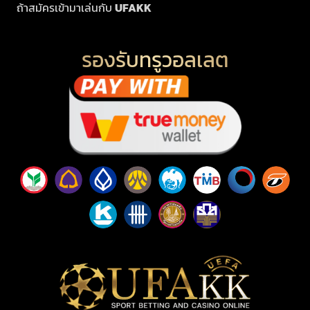
ถ้าสมัครเข้ามาเล่นกับ
UFAKK
รองรับทรูวอลเลต