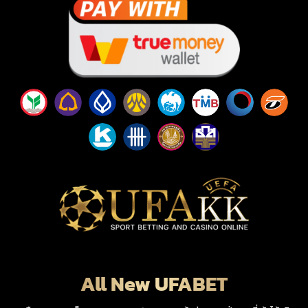
All New UFABET