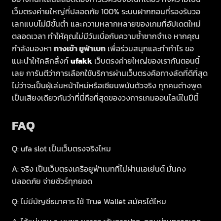
เว็บตรงค่ายใหญ่ที่ปลอดภัย 100% ระบบฝากถอนที่รองรับวอ
เลทแบบไม่มีขั้นต่ำ และความหลากหลายของเกมที่อัปเดตใหม่
ตลอดเวลา ทำให้คุณไม่มีวันเบื่อกับความซ้ำซากจำเจ หากคุณ
กำลังมองหา
ทางเข้า ยูฟ่าเบท
เพื่อร่วมสนุกและทำกำไร ขอ
แนะนำให้คลิกลิ้งก์
ufakk
เว็บตรงค่ายใหญ่ของเรากันตอนนี้
เลย การันตีว่าการเลือกใช้บริการผ่านเว็บตรงคือทางลัดที่ดีที่สุด
ไม่ว่าจะเป็นผู้เล่นหน้าใหม่หรือเซียนพนันตัวจริง ทุกคนต่างพูด
เป็นเสียงเดียวกันว่าที่นี่คือที่สุดของวงการเกมออนไลน์ในปีนี้
FAQ
Q: ufa slot เป็นเว็บตรงจริงไหม
A: จริง เป็นเว็บตรงเครือยูฟ่าเบทที่ไม่ผ่านเอเย่นต์ มั่นคง
ปลอดภัย จ่ายชัวร์ทุกยอด
Q: ไม่มีบัญชีธนาคาร ใช้ True Wallet สมัครได้ไหม