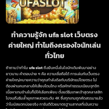
ทำความรู้จัก ufa slot เว็บตรง
ค่ายใหญ่ ทำไมถึงครองใจนักเล่น
ทั่วไทย
ถ้าถามว่าทำไม
ufa slot
ถึงยืนหนึ่งในใจนักเดิมพันมาอย่าง
ยาวนาน คำตอบง่าย ๆ คือ ความเชื่อถือได้ การเล่นกับเว็บตรง
ค่ายใหญ่หมายความว่าคุณกำลังดีลกับบริษัทแม่โดยตรง ไม่
ต้องผ่านคนกลางให้เสี่ยงโดนโกง หรือหักค่าธรรมเนียมจุกจิก
เนื้อหาเกมข้างในก็มีให้เลือกเพียบ ตั้งแต่ธีมเทพเจ้าสุดคลาสสิก
ไปจนถึงธีมล้ำยุคภาพสวยระดับ 4K ซึ่งทุกเกมถูกคัดสรรมาแล้ว
ว่าโบนัสแตกบ่อยจริง การันตีด้วยมาตรฐานสากลที่เน้นความ