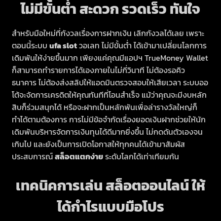
ไม่มีขั้นต่ำ สะดวก รวดเร็ว ทันใจ
สำหรับมือใหม่ที่กังวลเรื่องการฝากเงิน เลิกกังวลได้เลย เพราะ
ตอนนี้ระบบ
ufa slot
วอเลท ไม่มีขั้นต่ำ ได้เข้ามาเปลี่ยนโลกการ
เดิมพันให้ง่ายขึ้นมาก เพียงแค่คุณมีแอปฯ TrueMoney Wallet
ก็สามารถทำรายการได้เองภายในไม่กี่วินาที ไม่ต้องรอคิว
ธนาคาร ไม่ต้องส่งสลิปให้แอดมินตรวจสอบให้เสียเวลา ระบบออ
โต้จะจัดการเครดิตให้คุณทันทีที่โอนสำเร็จ แม้ว่าคุณจะมีงบหลัก
สิบก็ร่วมสนุกได้ หรือจะฝากเป็นหลักพันเพื่อล่ารางวัลใหญ่ก็
ทำได้ตามต้องการ การไม่มีข้อจำกัดเรื่องยอดเงินฝากช่วยให้นัก
เดิมพันบริหารจัดการเงินทุนได้ดีมากยิ่งขึ้น ไม่กดดันตัวเองจน
เกินไป และยังเป็นการเปิดโอกาสให้ทุกคนได้เข้ามาสัมผัส
ประสบการณ์
สล็อตแตกง่าย
ระดับโลกได้เท่าเทียมกัน
เทคนิคการเล่น สล็อตออนไลน์ ให้
ได้กำไรแบบมือโปร